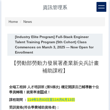
Jump
資訊管理系
to
the
main
Home
News
content
block
[Industry Elite Program] Full-Stack Engineer
Talent Training Program (5th Cohort) Class
Commences on March 3, 2025 — Now Open for
Enrollment
【勞動部勞動力發展署產業新尖兵計畫
補助課程】
全端工程師 人才培訓班 (第5梯次) 穩定開課且已輔導數十位
學員轉職！就業率達8️⃣成！
課程期間 ：
114年3月03日至114月6月13日
受訓資格(符合學費補助資格者)：