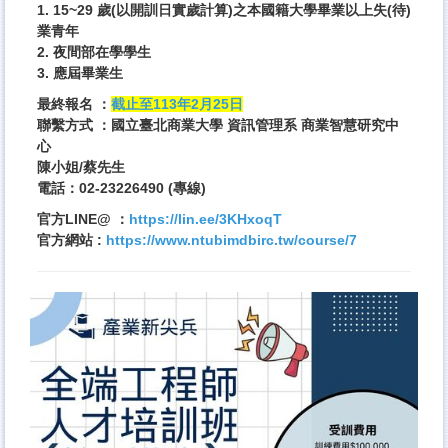
1. 15~29 歲(以開訓日實歲計算)之本國籍大學畢業以上失(待)
業青年
2. 夜間部在學學生
3. 應屆畢業生
最終報名 ：
截止至113年2月25日
聯繫方式 ：國立臺北商業大學 資訊管理系 商業智慧研究中
心
陳小姐/蔡先生
電話：02-23226490 (專線)
官方LINE@ ：
https://lin.ee/3KHxoqT
官方網站 :
https://www.ntubimdbirc.tw/course/7