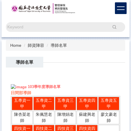
Jump
to
the
main
Search
content
block
Home
師資陣容
導師名單
導師名單
103學年度導師名單
日間部導師
五專資一
五專資二
五專資三
五專資四
五專資五
甲
甲
甲
甲
甲
陳杏棻老
朱佩慧老
陳增娟老
蘇建興老
廖文豪老
師
師
師
師
師
四技資一
四技資二
四技資三
四技資四