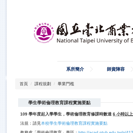
跳
到
主
要
內
容
區
系所簡介
師資陣容
首頁
課程規劃
畢業門檻
學生學術倫理教育課程實施要點
109 學年度起入學學生，學術倫理教育修課時數達
6 小時以上
法規：請見
本校學生學術倫理教育課程實施要點
http://acad.ntub.edu.tw/p/
教務處「學術倫理教育」專區：