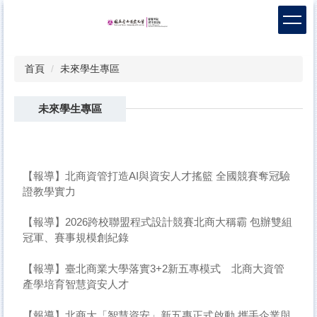
跳
到
主
要
首頁
未來學生專區
內
容
區
未來學生專區
【報導】北商資管打造AI與資安人才搖籃 全國競賽奪冠驗
證教學實力
【報導】2026跨校聯盟程式設計競賽北商大稱霸 包辦雙組
冠軍、賽事規模創紀錄
【報導】臺北商業大學落實3+2新五專模式 北商大資管
產學培育智慧資安人才
【報導】北商大「智慧資安」新五專正式啟動 攜手企業與