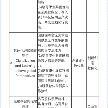
知能。
(6)培育學生具備進階
企業經營觀念，導入
資訊科技協助企業決
策、商業自動化等技
能。
因應國際交流需求殷
切以及全球競爭的趨
勢，培養學生具備國
數位化與國際化
際觀與交流能力：
學習
(1)培育學生具備國際
創新創
Digitalization
語言之職場表達能
創新多元
3
意
and Learning
力。
數位化
數位化
to have global
(2)培育學生取得獲國
Perspectives
際認可證照技能，進
而與世界脈動接軌。
(3)發展數位學習與世
界接軌
培育服務學習精神，
服務學習與職場
具有溝通、協調及合
倫理
自我管