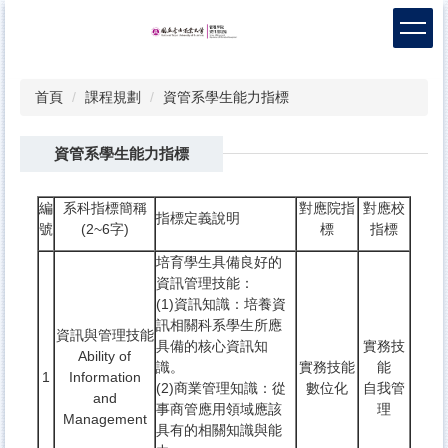
跳
到
主
要
首頁
課程規劃
資管系學生能力指標
內
容
區
資管系學生能力指標
編
系科指標簡稱
對應院指
對應校
指標定義說明
號
(2~6字)
標
指標
培育學生具備良好的
資訊管理技能：
(1)資訊知識：培養資
訊相關科系學生所應
資訊與管理技能
具備的核心資訊知
實務技
Ability of
識。
實務技能
能
1
Information
(2)商業管理知識：從
數位化
自我管
and
事商管應用領域應該
理
Management
具有的相關知識與能