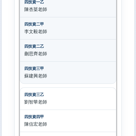
陳杏棻老師
李文毅老師
蒯思齊老師
蘇建興老師
劉智華老師
陳信宏老師