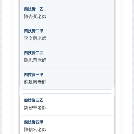
陳杏棻老師
李文毅老師
蒯思齊老師
蘇建興老師
劉智華老師
陳信宏老師