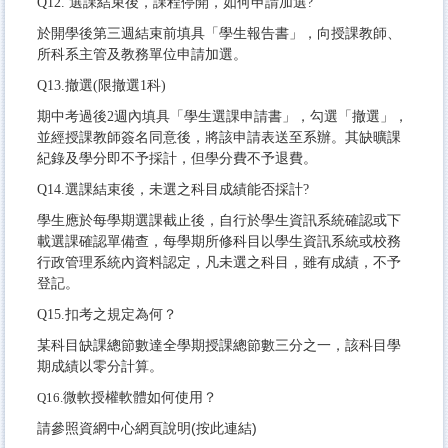
Q12. 選課結束後，課程停開，如何申請加選?
於開學後第三週結束前填具「學生報告書」，向授課教師、
所科系主管及教務單位申請加選。
Q13.撤選(限撤選1科)
期中考過後2週內填具「學生選課申請書」，勾選「撤選」，
並經授課教師簽名同意後，將該申請表送至系辦。其缺曠課
紀錄及學分即不予採計，但學分費不予退費。
Q14.選課結束後，未選之科目成績能否採計?
學生應於每學期選課截止後，自行於學生資訊系統確認或下
載選課確認單備查，每學期所修科目以學生資訊系統或校務
行政管理系統內資料認定，凡未選之科目，雖有成績，不予
登記。
Q15.扣考之規定為何？
某科目缺課總節數達全學期授課總節數三分之一，該科目學
期成績以零分計算。
微軟授權軟體如何使用？
Q16.
請參照資網中心網頁說明(
按此連結
)