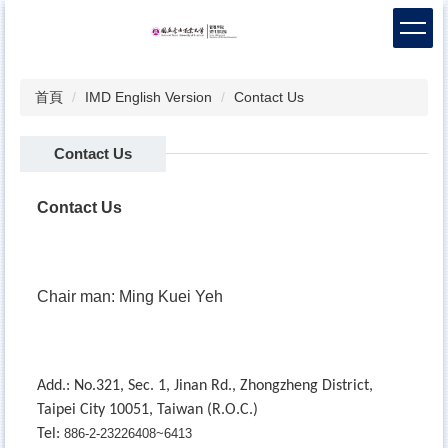
跳
到
主
要
首頁
IMD English Version
Contact Us
內
容
區
Contact Us
Contact Us
Chair man: Ming Kuei Yeh
Add.: No.321, Sec. 1, Jinan Rd., Zhongzheng District,
Taipei City 10051, Taiwan (R.O.C.)
Tel:
886-2-23226408~6413