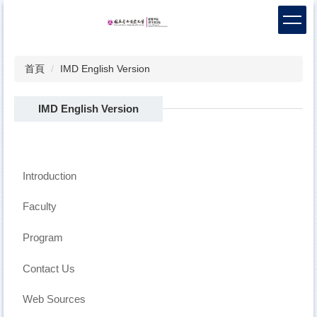
跳
到
主
要
首頁
IMD English Version
內
容
區
IMD English Version
Introduction
Faculty
Program
Contact Us
Web Sources